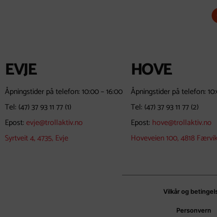
EVJE
HOVE
Åpningstider på telefon: 10:00 – 16:00
Åpningstider på telefon: 10
Tel:
(47) 37 93 11 77
(1)
Tel:
(47) 37 93 11 77
(2)
Epost:
evje@trollaktiv.no
Epost:
hove@trollaktiv.no
Syrtveit 4, 4735, Evje
Hoveveien 100, 4818 Færvi
Vilkår og betingel
Personvern