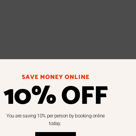
SAVE MONEY ONLINE
10% OFF
You are saving 10% per person by booking online
today.