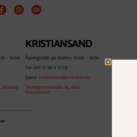
KRISTIANSAND
:00 – 16:00
Åpningstider på telefon: 10:00 – 16:00
Tel:
(47) 37 93 11 77
(3)
Epost:
kristiansand@trollaktiv.no
k, Norway
Strandpromenaden 14, 4610
Kristiansand
ser